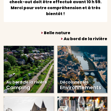
check-out doit être effectué avant 10 h 59.
Merci pour votre compréhension et à très
bientôt !
>
Belle nature
>
Au bord de la rivière
Au bord de la rivière
Découvrez les
Camping
Environnements