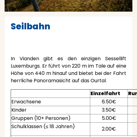
Seilbahn
In Vianden gibt es den einzigen Sessellift
Luxemburgs. Er führt von 220 m im Tale auf eine
Höhe von 440 m hinauf und bietet bei der Fahrt
herrliche Panoramasicht auf das Ourtal.
Einzelfahrt
Ru
Erwachsene
6.50€
Kinder
3.50€
Gruppen (10+ Personen)
5.00€
Schulklassen (≤ 18 Jahren)
2.00€