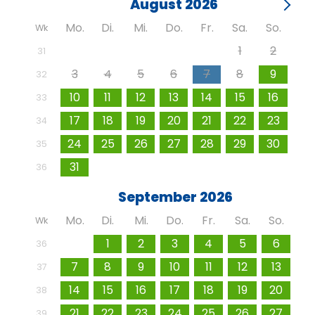
August 2026
Mo.
Di.
Mi.
Do.
Fr.
Sa.
So.
Wk
27
28
29
30
31
1
2
31
3
4
5
6
7
8
9
32
10
11
12
13
14
15
16
33
17
18
19
20
21
22
23
34
24
25
26
27
28
29
30
35
31
1
2
3
4
5
6
36
September 2026
Mo.
Di.
Mi.
Do.
Fr.
Sa.
So.
Wk
31
1
2
3
4
5
6
36
7
8
9
10
11
12
13
37
14
15
16
17
18
19
20
38
21
22
23
24
25
26
27
39